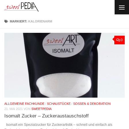
Skip to content
MARKIERT:
KALORIENARM
0
ALLGEMEINE FACHKUNDE
/
SCHAUSTÜCKE
/
SOSSEN & DEKORATION
21. MAI 2021
VON
SWEETPEDIA
Isomalt Zucker – Zuckeraustauschstoff
Isomalt ein Spezialzucker für Zuckerartistik – schnell und einfach als