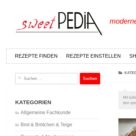
Skip to content
moderne
REZEPTE FINDEN
REZEPTE EINSTELLEN
S
KATE
Suchen
nach:
Mit süß
KATEGORIEN
den spe
Allgemeine Fachkunde
Brot & Brötchen & Teige