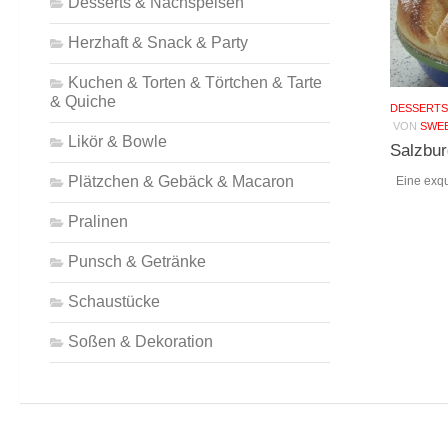
Desserts & Nachspeisen
Herzhaft & Snack & Party
Kuchen & Torten & Törtchen & Tarte
& Quiche
DESSERTS
VON
SWEE
Likör & Bowle
Salzbur
Plätzchen & Gebäck & Macaron
Eine exqui
Pralinen
Punsch & Getränke
Schaustücke
Soßen & Dekoration