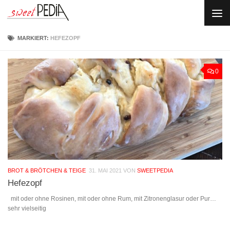
Skip to content
MARKIERT:
HEFEZOPF
0
BROT & BRÖTCHEN & TEIGE
31. MAI 2021
VON
SWEETPEDIA
Hefezopf
mit oder ohne Rosinen, mit oder ohne Rum, mit Zitronenglasur oder Pur…
sehr vielseitig