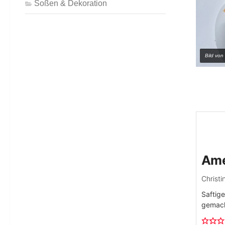
Soßen & Dekoration
Bild von
Ame
Christi
Saftige
gemach