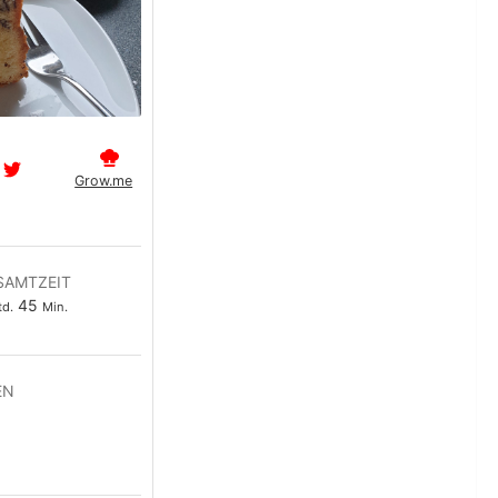
Grow.me
SAMTZEIT
tunde
Minuten
45
td.
Min.
EN