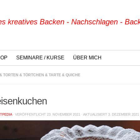
s kreatives Backen - Nachschlagen - Bac
HOP
SEMINARE / KURSE
ÜBER MICH
& TORTEN & TÖRTCHEN & TARTE & QUICHE
isenkuchen
TPEDIA
· VERÖFFENTLICHT
23. NOVEMBER 2021
· AKTUALISIERT
3. DEZEMBER 2021