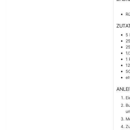
Rü
ZUTA
5
2
2
1/
1
1
5
et
ANLE
Ei
Bu
un
Me
Zu