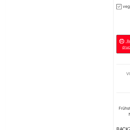
veg
Re
dru
V
Frühs
BACK