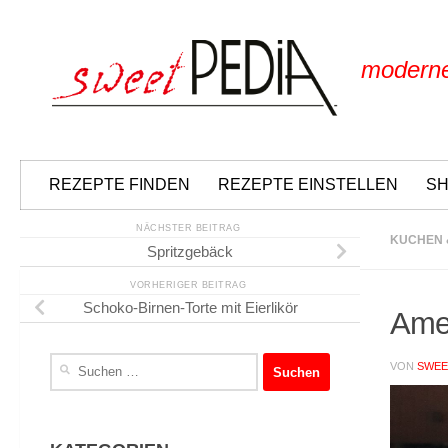
Skip to content
moderne
REZEPTE FINDEN
REZEPTE EINSTELLEN
S
NÄCHSTER BEITRAG
KUCHEN 
Spritzgebäck
VORHERIGER BEITRAG
Schoko-Birnen-Torte mit Eierlikör
Ame
Suchen
VON
SWEE
nach: