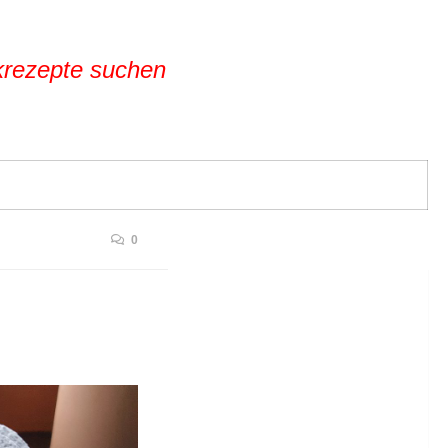
krezepte suchen
0