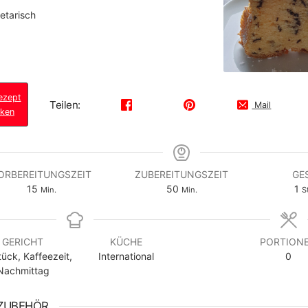
etarisch
zept
Teilen:
Mail
cken
ORBEREITUNGSZEIT
ZUBEREITUNGSZEIT
GE
Minuten
Minuten
S
15
50
1
Min.
Min.
S
GERICHT
KÜCHE
PORTION
tück, Kaffeezeit,
International
0
Nachmittag
ZUBEHÖR