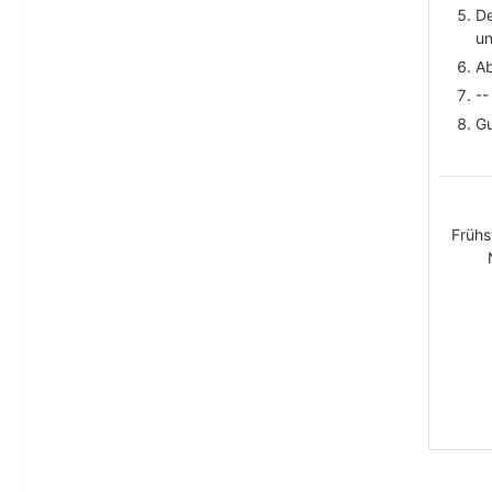
De
un
Ab
--
Gu
Frühs