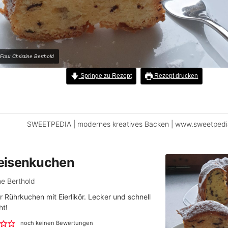
 Frau Christine Berthold
Springe zu Rezept
Rezept drucken
SWEETPEDIA | modernes kreatives Backen | www.sweetpedi
isenkuchen
ne Berthold
r Rührkuchen mit Eierlikör. Lecker und schnell
t!
noch keinen Bewertungen