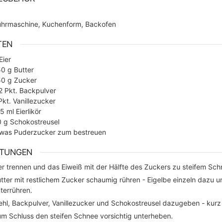
hrmaschine, Kuchenform, Backofen
TEN
Eier
50
g
Butter
50
g
Zucker
2
Pkt. Backpulver
Pkt. Vanillezucker
25
ml
Eierlikör
0
g
Schokostreusel
was Puderzucker zum bestreuen
ITUNGEN
er trennen und das Eiweiß mit der Hälfte des Zuckers zu steifem Sc
tter mit restlichem Zucker schaumig rühren - Eigelbe einzeln dazu u
terrühren.
hl, Backpulver, Vanillezucker und Schokostreusel dazugeben - kurz
m Schluss den steifen Schnee vorsichtig unterheben.