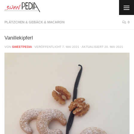
Skip to content
PLÄTZCHEN & GEBÄCK & MACARON
0
Vanillekipferl
VON
SWEETPEDIA
· VERÖFFENTLICHT
7. MAI 2021
· AKTUALISIERT
20. MAI 2021