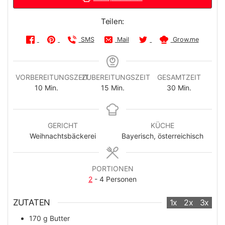
Teilen:
SMS
Mail
Grow.me
VORBEREITUNGSZEIT
ZUBEREITUNGSZEIT
GESAMTZEIT
Minuten
Minuten
Minuten
10
Min.
15
Min.
30
Min.
GERICHT
KÜCHE
Weihnachtsbäckerei
Bayerisch, österreichisch
PORTIONEN
2
- 4 Personen
ZUTATEN
1x
2x
3x
170
g
Butter